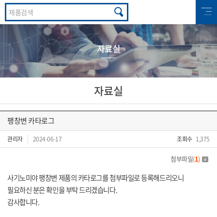
자료실
자료실
팽창변 카타로그
관리자
2024-06-17
조회수
1,375
첨부파일
(
1
)
사기노미야 팽창변 제품의 카타로그를
첨부파일로 등록해드리오니
필요하신 분은 확인을 부탁 드리겠습니다.
감사합니다.