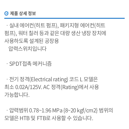
제품 상세 정보
ㆍ실내 에어컨
(
히트 펌프
),
패키지형 에어컨
(
히트
펌프
),
워터 칠러 등과 같은 대량 생산 냉장 장치에
사용하도록 설계된 공장용
압력스위치입니다
ㆍSPDT
접촉 메커니즘
ㆍ전기 정격(Electrical rating) 코드
L
모델은
최소
0.02A/125V. AC
정격(Rating)에서 사용
가능합니다.
ㆍ압력범위 0.78~1.96 MPa {8~20 kgf/cm2}
범위의
모델은
HTB 및
FTB로
사용할 수 있습니다
.